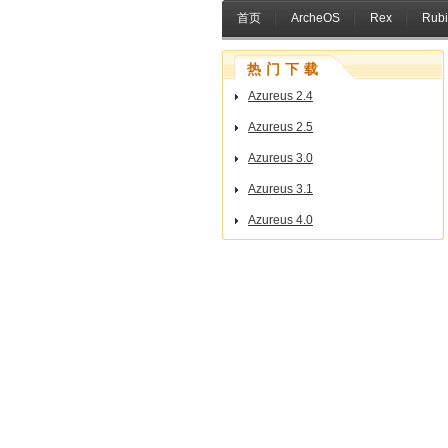
首页
ArcheOS
Rex
Rubi
热门下载
Azureus 2.4
Azureus 2.5
Azureus 3.0
Azureus 3.1
Azureus 4.0