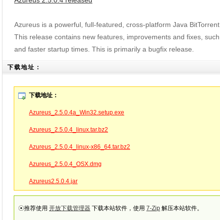
Azureus 2.5.0.4 released
Azureus is a powerful, full-featured, cross-platform Java BitTorrent
This release contains new features, improvements and fixes, suc
and faster startup times. This is primarily a bugfix release.
下载地址：
下载地址：
Azureus_2.5.0.4a_Win32.setup.exe
Azureus_2.5.0.4_linux.tar.bz2
Azureus_2.5.0.4_linux-x86_64.tar.bz2
Azureus_2.5.0.4_OSX.dmg
Azureus2.5.0.4.jar
☉推荐使用
开放下载管理器
下载本站软件，使用
7-Zip
解压本站软件。